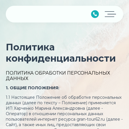
Главная
Политика
Подбор тура
конфиденциальности
Горящие туры
Календарь туров
ПОЛИТИКА ОБРАБОТКИ ПЕРСОНАЛЬНЫХ
ДАННЫХ
Страны
1. ОБЩИЕ ПОЛОЖЕНИЯ:
Минимальные цены
1.1 Настоящее Положение об обработке персональных
данных (далее по тексту – Положение) применяется
ИП Харченко Марина Александровна (далее -
Наши услуги
Оператор) в отношении персональных данных
пользователей интернет ресурса gran-tour62.ru (далее -
Авиабилеты
Сайт), а также иных лиц, предоставляющих свои
О компании