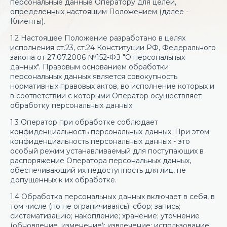
персональные данные Оператору для целей,
Круизы
определенных настоящим Положением (далее -
О нас
Визы
Клиенты).
Контакты
Команда
Оплата
1.2 Настоящее Положение разработано в целях
исполнения ст.23, ст.24 Конституции РФ, Федерального
Страхование
закона от 27.07.2006 №152-ФЗ "О персональных
данных". Правовым основанием обработки
Бронирование отелей
персональных данных является совокупность
нормативных правовых актов, во исполнение которых и
в соответствии с которыми Оператор осуществляет
обработку персональных данных.
+7(900)601-99-00
1.3 Оператор при обработке соблюдает
Россия, Рязань, улица Ленина, 5А
конфиденциальность персональных данных. При этом
конфиденциальность персональных данных - это
особый режим устанавливаемый для поступающих в
распоряжение Оператора персональных данных,
обеспечивающий их недоступность для лиц, не
допущенных к их обработке.
1.4 Обработка персональных данных включает в себя, в
том числе (но не ограничиваясь): сбор; запись;
систематизацию; накопление; хранение; уточнение
(обновление, изменение); извлечение; использование;