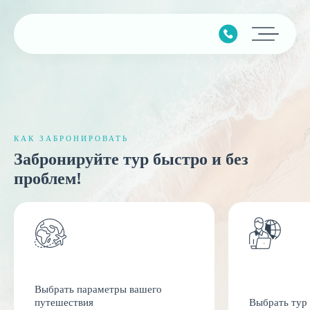
Главная
Подбор тура
Горящие туры
КАК ЗАБРОНИРОВАТЬ
Забронируйте тур быстро и без
Календарь туров
проблем!
Страны
Минимальные цены
Наши услуги
Авиабилеты
Выбрать параметры вашего
путешествия
Выбрать тур
О компании
Круизы