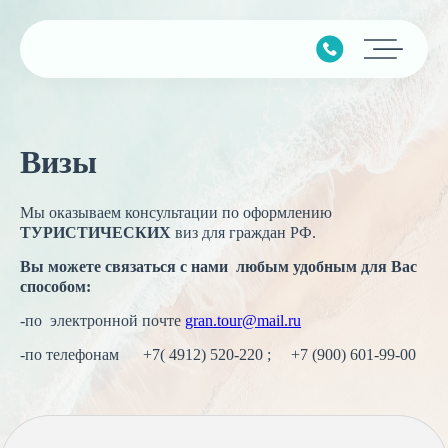
Главная
Визы
Подбор тура
Горящие туры
Мы оказываем консультации по оформлению
ТУРИСТИЧЕСКИХ
виз для граждан РФ.
Календарь туров
Вы можете связаться с нами любым удобным для Вас
Страны
способом:
Минимальные цены
-по электронной почте
gran.tour@mail.ru
-по телефонам
+7( 4912) 520-220
;
+7 (900) 601-99-00
Наши услуги
Авиабилеты
О компании
Круизы