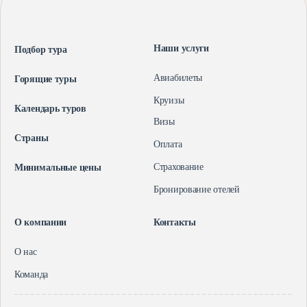
Визы
О нас
Контакты
Оплата
Команда
Наши услуги
Подбор тура
Страхование
Авиабилеты
Горящие туры
Бронирование отелей
Круизы
Календарь туров
Визы
Страны
Оплата
+7(900)601-99-00
Страхование
Минимальные цены
Россия, Рязань, улица Ленина, 5А
Бронирование отелей
О компании
Контакты
О нас
Команда